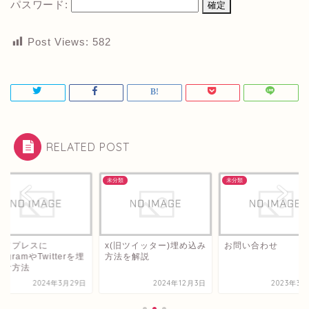
パスワード:
Post Views:
582
RELATED POST
類
未分類
未分類
ードプレスに
x(旧ツイッター)埋め込み
お問い合わせ
stagramやTwitterを埋
方法を解説
込む方法
2024年3月29日
2024年12月3日
2023年3月